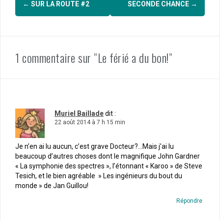
←
SUR LA ROUTE #2
SECONDE CHANCE
→
d'article
1 commentaire sur “Le férié a du bon!”
Muriel Baillade
dit :
22 août 2014 à 7 h 15 min
Je n’en ai lu aucun, c’est grave Docteur?…Mais j’ai lu
beaucoup d’autres choses dont le magnifique John Gardner
« La symphonie des spectres », l’étonnant « Karoo » de Steve
Tesich, et le bien agréable » Les ingénieurs du bout du
monde » de Jan Guillou!
Répondre