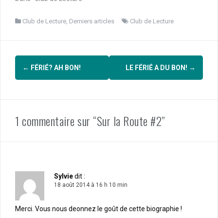
Club de Lecture
,
Derniers articles
Club de Lecture
Navigation
←
FÉRIÉ? AH BON!
LE FÉRIÉ A DU BON!
→
d'article
1 commentaire sur “Sur la Route #2”
Sylvie
dit :
18 août 2014 à 16 h 10 min
Merci. Vous nous deonnez le goût de cette biographie !