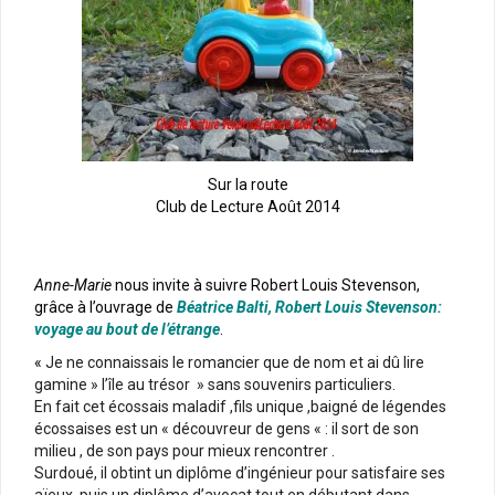
Sur la route
Club de Lecture Août 2014
Anne-Marie
nous invite à suivre Robert Louis Stevenson,
grâce à l’ouvrage de
Béatrice Balti, Robert Louis Stevenson:
voyage au bout de l’étrange
.
«
Je ne connaissais le romancier que de nom et ai dû lire
gamine » l’île au trésor » sans souvenirs particuliers.
En fait cet écossais maladif ,fils unique ,baigné de légendes
écossaises est un « découvreur de gens « : il sort de son
milieu , de son pays pour mieux rencontrer .
Surdoué, il obtint un diplôme d’ingénieur pour satisfaire ses
aïeux ,puis un diplôme d’avocat tout en débutant dans