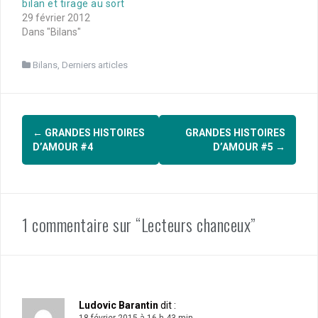
bilan et tirage au sort
29 février 2012
Dans "Bilans"
Bilans
,
Derniers articles
Navigation
←
GRANDES HISTOIRES
GRANDES HISTOIRES
d'article
D’AMOUR #4
D’AMOUR #5
→
1 commentaire sur “Lecteurs chanceux”
Ludovic Barantin
dit :
18 février 2015 à 16 h 43 min