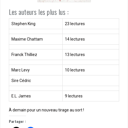
Les auteurs les plus lus :
Stephen King
23 lectures
Maxime Chattam
14 lectures
Franck Thilliez
13 lectures
Marc Levy
10 lectures
Sire Cédric
E.L. James
9 lectures
À demain pour un nouveau tirage au sort !
Partager :