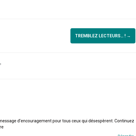
TREMBLEZ LECTEURS… !
→
”
st un message d’encouragement pour tous ceux qui désespèrent. Continuez
re