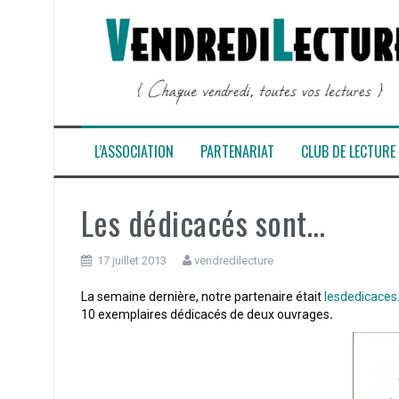
Aller
au
contenu
L’ASSOCIATION
PARTENARIAT
CLUB DE LECTURE
Les dédicacés sont…
17 juillet 2013
vendredilecture
La semaine dernière, notre partenaire était
lesdedicace
10 exemplaires dédicacés de deux ouvrages
.