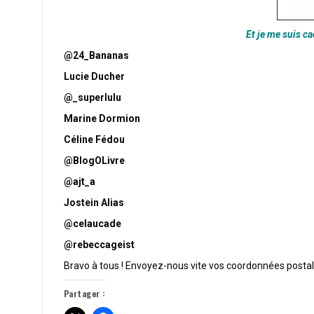
Et je me suis c
@24_Bananas
Lucie Ducher
@_superlulu
Marine Dormion
Céline Fédou
@BlogOLivre
@ajt_a
Jostein Alias
@celaucade
@rebeccageist
Bravo à tous ! Envoyez-nous vite vos coordonnées posta
Partager :