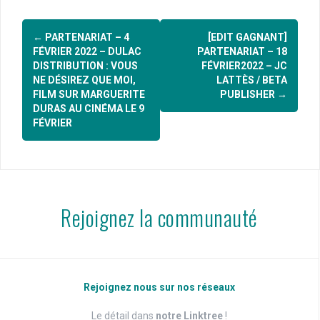
Navigation
←
PARTENARIAT – 4
[EDIT GAGNANT]
d'article
FÉVRIER 2022 – DULAC
PARTENARIAT – 18
DISTRIBUTION : VOUS
FÉVRIER2022 – JC
NE DÉSIREZ QUE MOI,
LATTÈS / BETA
FILM SUR MARGUERITE
PUBLISHER
→
DURAS AU CINÉMA LE 9
FÉVRIER
Rejoignez la communauté
Rejoignez nous sur nos réseaux
Le détail dans
notre Linktree
!