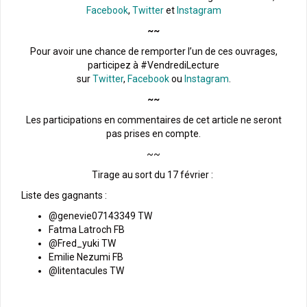
Facebook
,
Twitter
et
Instagram
~~
Pour avoir une chance de remporter l’un de ces ouvrages,
participez à #VendrediLecture
sur
Twitter
,
Facebook
ou
Instagram
.
~~
Les participations en commentaires de cet article ne seront
pas prises en compte.
~~
Tirage au sort du 17 février :
Liste des gagnants :
@genevie07143349 TW
Fatma Latroch FB
@Fred_yuki TW
Emilie Nezumi FB
@litentacules TW