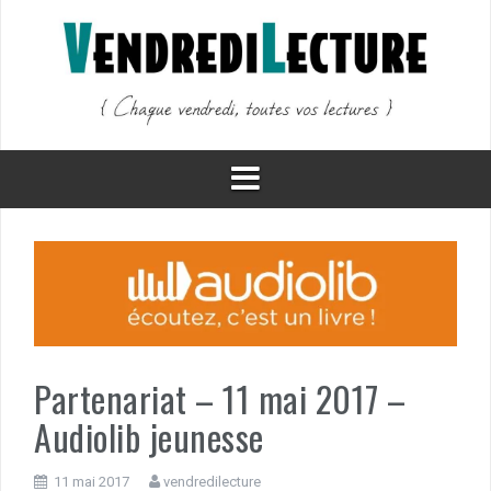
Aller
au
contenu
Partenariat – 11 mai 2017 –
Audiolib jeunesse
11 mai 2017
vendredilecture