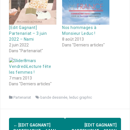
[Edit Gagnant]
Nos hommages à
Partenariat – 3 juin
Monsieur Leduc !
2022 – Nami
8 août 2013
2 juin 2022
Dans "Derniers articles"
Dans "Partenariat"
VendrediLecture fête
les femmes !
7 mars 2013
Dans "Derniers articles"
Partenariat
bande dessinée
,
leduc graphic
Navigation
←
[EDIT GAGNANT]
[EDIT GAGNANT]