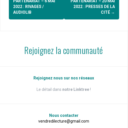
d'article
PARTENARIAT – 6 MAI
PARTENARIAT – 20 MAI
2022 : RIVAGES /
2022 : PRESSES DE LA
AUDIOLIB
CITÉ
→
Rejoignez la communauté
Rejoignez nous sur nos réseaux
Le détail dans
notre Linktree
!
Nous contacter
vendredilecture@gmail.com