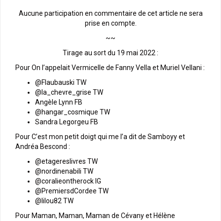
Aucune participation en commentaire de cet article ne sera
prise en compte.
~~
Tirage au sort du 19 mai 2022 :
Pour On l’appelait Vermicelle de Fanny Vella et Muriel Vellani :
@Flaubauski TW
@la_chevre_grise TW
Angèle Lynn FB
@hangar_cosmique TW
Sandra Legorgeu FB
Pour C’est mon petit doigt qui me l’a dit de Samboyy et
Andréa Bescond :
@etagereslivres TW
@nordinenabili TW
@coralieontherock IG
@PremiersdCordee TW
@lilou82 TW
Pour Maman, Maman, Maman de Cévany et Hélène