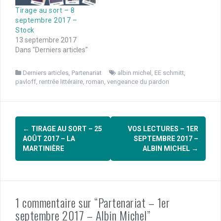
Tirage au sort – 8
septembre 2017 –
Stock
13 septembre 2017
Dans "Derniers articles"
Derniers articles
,
Partenariat
albin michel
,
EE schmitt
,
pavloff
,
rentrée littéraire
,
roman
,
vengeance du pardon
Navigation
←
TIRAGE AU SORT – 25
VOS LECTURES – 1ER
d'article
AOÛT 2017 – LA
SEPTEMBRE 2017 –
MARTINIÈRE
ALBIN MICHEL
→
1 commentaire sur “Partenariat – 1er
septembre 2017 – Albin Michel”