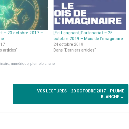
rt – 20 octobre 2017 –
[Edit gagnant]Partenariat – 25
he
octobre 2019 – Mois de l’imaginaire
017
24 octobre 2019
 articles"
Dans "Derniers articles"
inaire
,
numérique
,
plume blanche
VOS LECTURES – 20 OCTOBRE 2017 – PLUME
BLANCHE
→