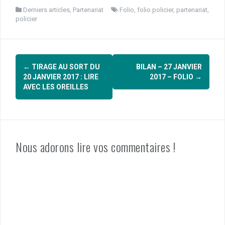
Derniers articles
,
Partenariat
Folio
,
folio policier
,
partenariat
,
policier
Navigation
←
TIRAGE AU SORT DU
BILAN – 27 JANVIER
d'article
20 JANVIER 2017 : LIRE
2017 – FOLIO
→
AVEC LES OREILLES
Nous adorons lire vos commentaires !