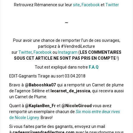
Retrouvez Rémanence sur leur
site
,
Facebook
et
Twitter
∼
Pour avoir une chance de remporter l’un de ces ouvrages,
participez à #VendrediLecture
sur
Twitter
,
Facebook
ou
Instagram
(
LES COMMENTAIRES
SOUS CET ARTICLE NE SONT PAS PRIS EN COMPTE
!)
Tout est expliqué dans notre
F.A.Q
EDIT-Gagnants Tirage au sort 03.04.2018
Bravo à
@
Babooshka07
qui a remporté un Carnet de plume
de l’agence Sélène et
lecarnet_de_jessica
, qui recevra aussi
un Carnet de Plume.
Quant à
@
KaplanBen_Fr
et
@NicoleGiroud
vous avez
remporté un exemplaire chacun de
Six mois entre deux rives
de Nicole Ligney.
Bravo!
Si vous faites partie des gagnants, envoyez un mail
à
cadeaux@vendredilecture.com
avec le pseudonyme sous