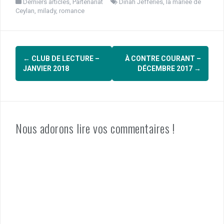
Derniers articles
,
Partenariat
Dinah Jefferies
,
la mariée de
Ceylan
,
milady
,
romance
Navigation
←
CLUB DE LECTURE –
À CONTRE COURANT –
d'article
JANVIER 2018
DÉCEMBRE 2017
→
Nous adorons lire vos commentaires !