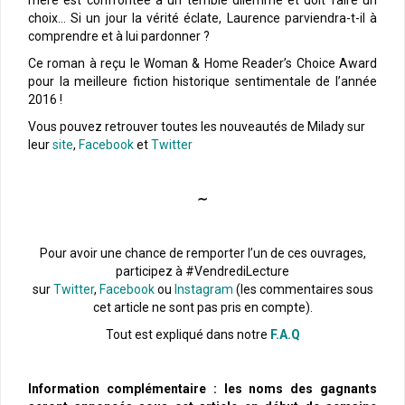
mère est confrontée à un terrible dilemme et doit faire un
choix… Si un jour la vérité éclate, Laurence parviendra-t-il à
comprendre et à lui pardonner ?
Ce roman à reçu le Woman & Home Reader’s Choice Award
pour la meilleure fiction historique sentimentale de l’année
2016 !
Vous pouvez retrouver toutes les nouveautés de Milady sur
leur
site
,
Facebook
et
Twitter
∼
Pour avoir une chance de remporter l’un de ces ouvrages,
participez à #VendrediLecture
sur
Twitter
,
Facebook
ou
Instagram
(les commentaires sous
cet article ne sont pas pris en compte).
Tout est expliqué dans notre
F.A.Q
Information complémentaire : les noms des gagnants