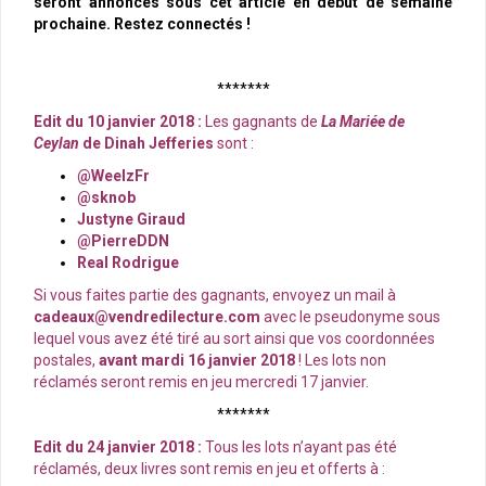
seront annoncés sous cet article en début de semaine
prochaine. Restez connectés !
*******
Edit du 10 janvier 2018 :
Les gagnants de
La Mariée de
Ceylan
de Dinah Jefferies
sont :
@WeelzFr
@sknob
Justyne Giraud
@PierreDDN
Real Rodrigue
Si vous faites partie des gagnants, envoyez un mail à
cadeaux@vendredilecture.com
avec le pseudonyme sous
lequel vous avez été tiré au sort ainsi que vos coordonnées
postales,
avant mardi 16 janvier 2018
! Les lots non
réclamés seront remis en jeu mercredi 17 janvier.
*******
Edit du 24 janvier 2018 :
Tous les lots n’ayant pas été
réclamés, deux livres sont remis en jeu et offerts à :