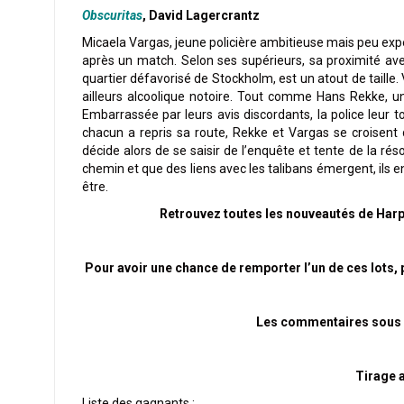
Obscuritas
, David Lagercrantz
Micaela Vargas, jeune policière ambitieuse mais peu expér
après un match. Selon ses supérieurs, sa proximité ave
quartier défavorisé de Stockholm, est un atout de taille. 
ailleurs alcoolique notoire. Tout comme Hans Rekke, un
Embarrassée par leurs avis discordants, la police leur t
chacun a repris sa route, Rekke et Vargas se croisen
décide alors de se saisir de l’enquête et tente de la rés
chemin et que des liens avec les talibans émergent, ils e
être.
Retrouvez toutes les nouveautés de Harp
Pour avoir une chance de remporter l’un de ces lots,
Les commentaires sous ce
Tirage a
Liste des gagnants :