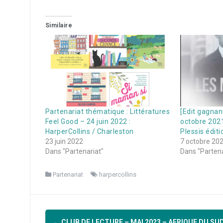
Similaire
Partenariat thématique : Littératures
[Edit gagnan
Feel Good – 24 juin 2022 :
octobre 2021
HarperCollins / Charleston
Plessis éditi
23 juin 2022
7 octobre 20
Dans "Partenariat"
Dans "Partena
Partenariat
harpercollins
Navigation
←
CLUB DE LECTURE – MAI 2023 – AFRIQUE DU SU