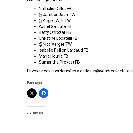
Nathalie Grillot FB
@JambouJean TW
@Angie_A_F TW
Azriel Garoute FB
Betty Onrozat FB
Christine Locatelli FB
@NicolVerger TW
Isabelle Peillon Lardaud FB
Maria Houria FB
Samantha Prevost FB
Envoyez vos coordonnées à cadeaux@vendredilecture.c
Partager :
J’aime ça :