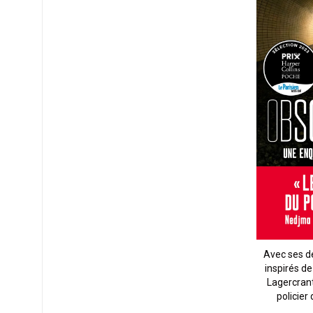
Avec ses d
inspirés d
Lagercrant
policier