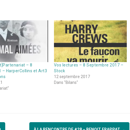
t]Partenariat – 8
Vos lectures – 8 Septembre 2017 –
 – HarperCollins et Art3
Stock
ons
12 septembre 2017
21
Dans "Bilans"
riat"
D
À LA RENCONTRE DE #28 – BENOIT FRAPPAT
→