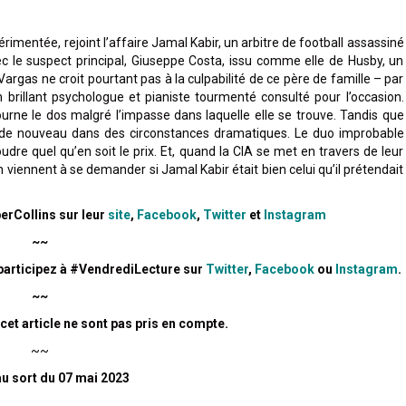
imentée, rejoint l’affaire Jamal Kabir, un arbitre de football assassiné
c le suspect principal, Giuseppe Costa, issu comme elle de Husby, un
Vargas ne croit pourtant pas à la culpabilité de ce père de famille – par
 brillant psychologue et pianiste tourmenté consulté pour l’occasion.
ourne le dos malgré l’impasse dans laquelle elle se trouve. Tandis que
t de nouveau dans des circonstances dramatiques. Le duo improbable
oudre quel qu’en soit le prix. Et, quand la CIA se met en travers de leur
n viennent à se demander si Jamal Kabir était bien celui qu’il prétendait
erCollins sur leur
site
,
Facebook
,
Twitter
et
Instagram
~~
 participez à #VendrediLecture sur
Twitter
,
Facebook
ou
Instagram
.
~~
t article ne sont pas pris en compte.
~~
u sort du 07 mai 2023