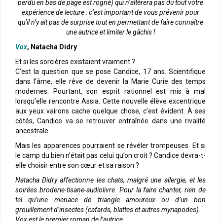
perdu en bas de page est rogné) qui n’altérera pas du tout votre
expérience de lecture : c’est important de vous prévenir pour
qu’il n’y ait pas de surprise tout en permettant de faire connaître
une autrice et limiter le gâchis !
Vox
, Natacha Didry
Et si les sorcières existaient vraiment ?
C’est la question que se pose Candice, 17 ans. Scientifique
dans l’âme, elle rêve de devenir la Marie Curie des temps
modernes. Pourtant, son esprit rationnel est mis à mal
lorsqu’elle rencontre Assia. Cette nouvelle élève excentrique
aux yeux vairons cache quelque chose, c’est évident. À ses
côtés, Candice va se retrouver entraînée dans une rivalité
ancestrale.
Mais les apparences pourraient se révéler trompeuses. Et si
le camp du bien n’était pas celui qu’on croit ? Candice devra-t-
elle choisir entre son cœur et sa raison ?
Natacha Didry affectionne les chats, malgré une allergie, et les
soirées broderie-tisane-audiolivre. Pour la faire chanter, rien de
tel qu’une menace de triangle amoureux ou d’un bon
grouillement d’insectes (cafards, blattes et autres myriapodes).
Vox est le premier roman de l’autrice.