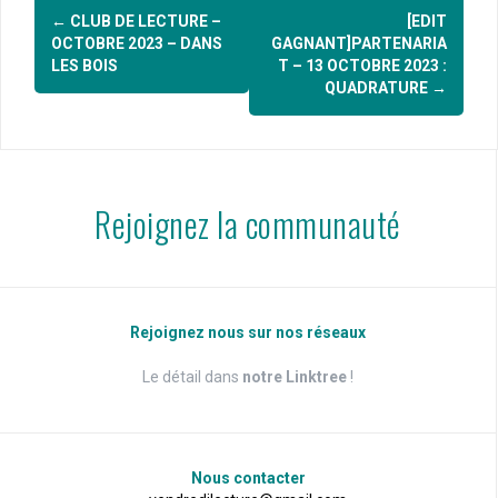
Navigation
←
CLUB DE LECTURE –
[EDIT
d'article
OCTOBRE 2023 – DANS
GAGNANT]PARTENARIA
LES BOIS
T – 13 OCTOBRE 2023 :
QUADRATURE
→
Rejoignez la communauté
Rejoignez nous sur nos réseaux
Le détail dans
notre Linktree
!
Nous contacter