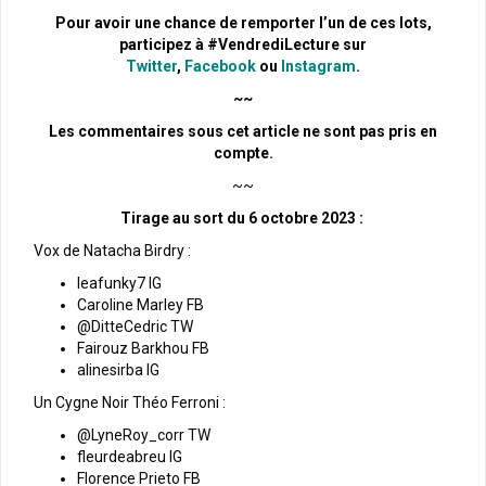
Pour avoir une chance de remporter l’un de ces lots,
participez à #VendrediLecture sur
Twitter
,
Facebook
ou
Instagram
.
~~
Les commentaires sous cet article ne sont pas pris en
compte.
~~
Tirage au sort du 6 octobre 2023 :
Vox de Natacha Birdry :
leafunky7 IG
Caroline Marley FB
@DitteCedric TW
Fairouz Barkhou FB
alinesirba IG
Un Cygne Noir Théo Ferroni :
@LyneRoy_corr TW
fleurdeabreu IG
Florence Prieto FB