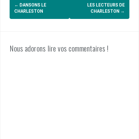
Navigation
←
DANSONS LE
LES LECTEURS DE
d'article
CHARLESTON
CHARLESTON
→
Nous adorons lire vos commentaires !