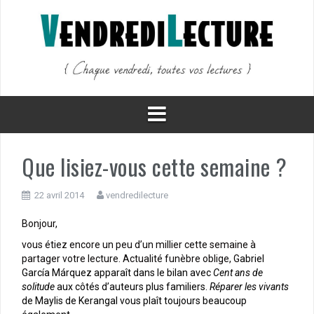
Aller
au
contenu
Que lisiez-vous cette semaine ?
22 avril 2014
vendredilecture
Bonjour,
vous étiez encore un peu d’un millier cette semaine à
partager votre lecture. Actualité funèbre oblige, G
abriel
Gar
cía Márquez apparaît dans le bilan avec
Cent ans de
solitude
aux côtés d’auteurs plus familiers.
Réparer les vivants
de Maylis de Kerangal vous plaît toujours beaucoup