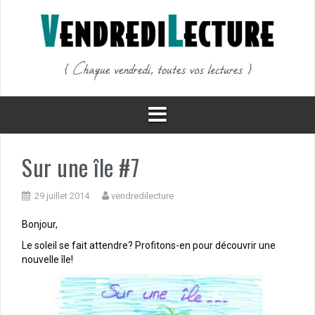
Aller
au
contenu
Sur une île #7
29 juillet 2014
vendredilecture
Bonjour,
Le soleil se fait attendre? Profitons-en pour découvrir une
nouvelle île!