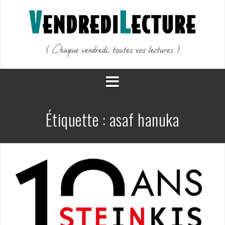
Aller
au
contenu
Étiquette :
asaf hanuka