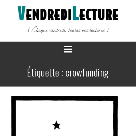
Aller
au
contenu
Étiquette :
crowfunding