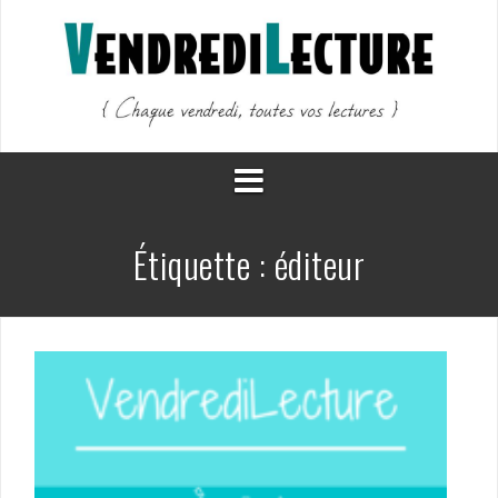
Aller
au
contenu
Étiquette :
éditeur