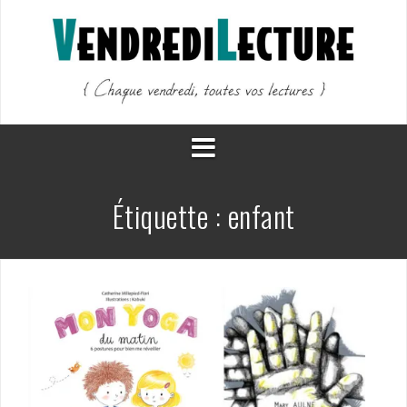
Aller
au
contenu
Étiquette :
enfant