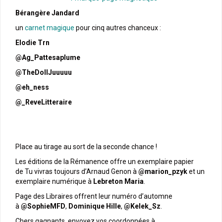
Bérangère Jandard
un
carnet magique
pour cinq autres chanceux :
Elodie Trn
@Ag_Pattesaplume
@TheDollJuuuuu
@eh_ness
@_ReveLitteraire
Place au tirage au sort de la seconde chance !
Les éditions de la Rémanence offre un exemplaire papier
de Tu vivras toujours d’Arnaud Genon à
@marion_pzyk
et un
exemplaire numérique à
Lebreton Maria
.
Page des Libraires offrent leur numéro d’automne
à
@SophieMFD
,
Dominique Hille
,
@Kelek_Sz
.
Chers gagnants, envoyez vos coordonnées à