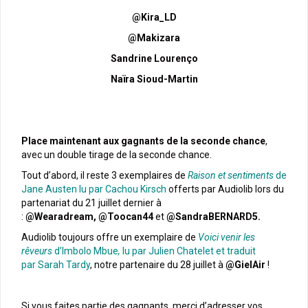
@Kira_LD
@Makizara
Sandrine Lourenço
Naïra Sioud-Martin
Place maintenant aux gagnants de la seconde chance
,
avec un double tirage de la seconde chance.
Tout d’abord, il reste 3 exemplaires de
Raison et sentiments
de
Jane Austen lu par Cachou Kirsch
offerts par Audiolib lors du
partenariat du 21 juillet dernier à
:
@Wearadream,
@Toocan44
et
@SandraBERNARD5.
Audiolib toujours offre un exemplaire de
Voici venir les
rêveurs
d’Imbolo Mbue
,
lu par Julien Chatelet et traduit
par Sarah Tardy
, notre partenaire du 28 juillet à
@GielAir
!
Si vous faites partie des gagnants, merci d’adresser vos