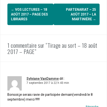
Navigation
←
VOS LECTURES – 18
PARTENARIAT – 25
d'article
AOÛT 2017 – PAGE DES
AOÛT 2017 – LA
LIBRAIRES
MARTINIÈRE
→
1 commentaire sur “Tirage au sort – 18 août
2017 – PAGE”
Sylviane VanDamme
dit :
7 septembre 2017 à 22 h 43 min
Bonsoir,je serais ravie de participée demain(vendredi le 8
septembre) merci !!!!!!
Répondre