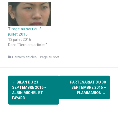
Tirage au sort du 8
juillet 2016
13 juillet 2016
Dans "Derniers articles"
Derniers articles
,
Tirage au sort
Navigation
←
BILAN DU 23
PARTENARIAT DU 30
d'article
SEPTEMBRE 2016 –
SEPTEMBRE 2016 –
ALBIN MICHEL ET
FLAMMARION
→
FAYARD