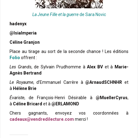
La Jeune Fille et la guerre
de Sara Novic
hadenyx
@IsiaImperia
Céline Granjon
Place au tirage au sort de la seconde chance ! Les éditions
Folio
offrent :
Les Grands
, de Sylvain Prudhomme à
Alex BV
et à
Marie-
Agnès Bertrand
Le Royaume
, d’Emmanuel Carrère à
@ArnaudSCHNHR
et
à
Hélène Brie
Évariste
, de François-Henri Désirable à
@MuellerCyrus
,
à
Céline Bricard
et à
@ERLAMOND
Chers gagnants, envoyez vos coordonnées à
cadeaux@vendredilecture.com
merci !