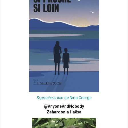
Si proche si loin
de Nina George
@AnyoneAndNobody
Zahardonia Haëxa