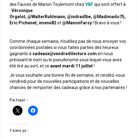
des Fauves de Manon Toulemont chez
VBF
qui sont offert à
:
Véronique
Orgelot,
@WalterRuhlmann,
@indradlbe,
@Madimado75,
Eric Pichenet,
imene82
et
@ManonFarsy
! Bravo à vous !
Comme chaque semaine, n’oubliez pas de nous envoyer vos
coordonnées postales si vous faites parties des heureux
gagnants à
cadeaux@vendredilecture.com
en nous
précisant le nom ou le pseudonyme sous lequel vous avez
été tiré au sort, et ce
avant mardi 11 juillet
!
Je vous souhaite une bonne fin de semaine, et rendez-vous
vendredi pour de nouvelles participations et de nouvelles
chances de remporter des cadeaux grâce à nos partenaires !
Partager :
J’aime ça :