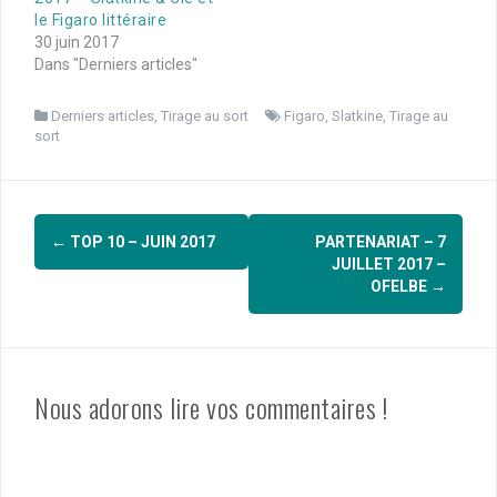
le Figaro littéraire
30 juin 2017
Dans "Derniers articles"
Derniers articles
,
Tirage au sort
Figaro
,
Slatkine
,
Tirage au
sort
Navigation
←
TOP 10 – JUIN 2017
PARTENARIAT – 7
d'article
JUILLET 2017 –
OFELBE
→
Nous adorons lire vos commentaires !