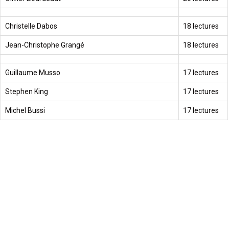
Christelle Dabos
18 lectures
Jean-Christophe Grangé
18 lectures
Guillaume Musso
17 lectures
Stephen King
17 lectures
Michel Bussi
17 lectures