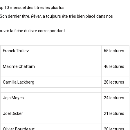
p 10 mensuel des titres les plus lus.
Son dernier titre,
Rêver
, a toujours été très bien placé dans nos
vrir la fiche du livre correspondant.
Franck Thilliez
65 lectures
Maxime Chattam
46 lectures
Camilla Läckberg
28 lectures
Jojo Moyes
24 lectures
Joël Dicker
21 lectures
Olivier Bourdeaut
20 lectures