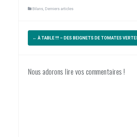
Bilans
,
Derniers articles
Navigation
←
À TABLE !!! – DES BEIGNETS DE TOMATES VERTE
d'article
Nous adorons lire vos commentaires !