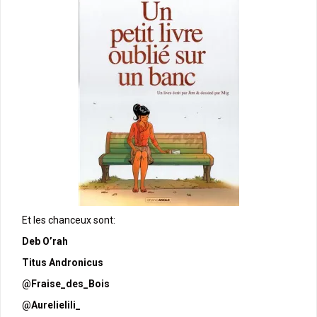
Et les chanceux sont:
Deb O’rah
Titus Andronicus
@Fraise_des_Bois
@Aurelielili_