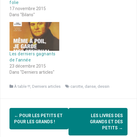
folie
17 novembre 2015
Dans "Bilans"
Les derniers gagnants
de l’année
23 décembre 2015
Dans "Derniers articles"
À table !!!
,
Derniers articles
carotte
,
danse
,
dessin
Navigation
←
POUR LES PETITS ET
LES LIVRES DES
d'article
POUR LES GRANDS !
GRANDS ET DES
PETITS
→