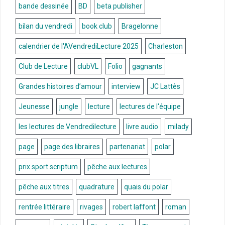
bande dessinée
BD
beta publisher
bilan du vendredi
book club
Bragelonne
calendrier de l'AVendrediLecture 2025
Charleston
Club de Lecture
clubVL
Folio
gagnants
Grandes histoires d’amour
interview
JC Lattès
Jeunesse
jungle
lecture
lectures de l'équipe
les lectures de Vendredilecture
livre audio
milady
page
page des libraires
partenariat
polar
prix sport scriptum
pêche aux lectures
pêche aux titres
quadrature
quais du polar
rentrée littéraire
rivages
robert laffont
roman