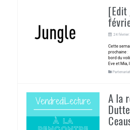
[Edit
févri
24 février
Cette semai
prochaine : 
bord du voi
Eve et Mia, 
Partenaria
A la 
Dutte
Ceau