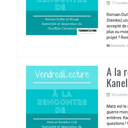
17 novem
Romain Dutt
Steinkis) u
accepté de 
plus ou moin
projet ? Rom
Interview 
A la 
Kane
20 octobr
Matz est le
guerre mondi
entières. K
questions ! 