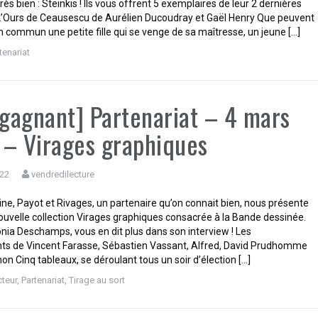
ès bien : Steinkis ! Ils vous offrent 5 exemplaires de leur 2 dernières
 L’Ours de Ceausescu de Aurélien Ducoudray et Gaël Henry Que peuvent
n commun une petite fille qui se venge de sa maîtresse, un jeune […]
tenariat
 gagnant] Partenariat – 4 mars
– Virages graphiques
022
vendredilecture
ne, Payot et Rivages, un partenaire qu’on connait bien, nous présente
nouvelle collection Virages graphiques consacrée à la Bande dessinée.
onia Deschamps, vous en dit plus dans son interview ! Les
ts de Vincent Farasse, Sébastien Vassant, Alfred, David Prudhomme
n Cinq tableaux, se déroulant tous un soir d’élection […]
cteur
,
Partenariat
,
Tirage au sort