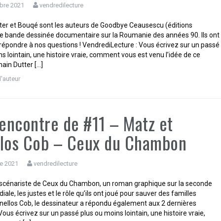
bre 2021
vendredilecture
er et Bouqé sont les auteurs de Goodbye Ceausescu (éditions
ne bande dessinée documentaire sur la Roumanie des années 90. Ils ont
répondre à nos questions ! VendrediLecture : Vous écrivez sur un passé
s lointain, une histoire vraie, comment vous est venu l’idée de ce
ain Dutter […]
d'auteur
rencontre de #11 – Matz et
llos Cob – Ceux du Chambon
e 2021
vendredilecture
 scénariste de Ceux du Chambon, un roman graphique sur la seconde
ale, les justes et le rôle qu’ils ont joué pour sauver des familles
anellos Cob, le dessinateur a répondu également aux 2 dernières
Vous écrivez sur un passé plus ou moins lointain, une histoire vraie,