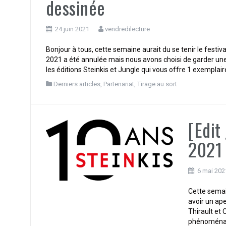
dessinée
24 juin 2021
vendredilecture
Bonjour à tous, cette semaine aurait du se tenir le festiv
2021 a été annulée mais nous avons choisi de garder une
les éditions Steinkis et Jungle qui vous offre 1 exemplair
Derniers articles
,
Partenariat
,
Tirage au sort
[Edit
2021 
6 mai 202
Cette semai
avoir un ape
Thirault et
phénoménal,