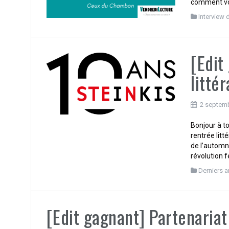
comment vo
Interview 
[Edit
litté
2 septem
Bonjour à to
rentrée litt
de l’automn
révolution f
Derniers a
[Edit gagnant] Partenaria