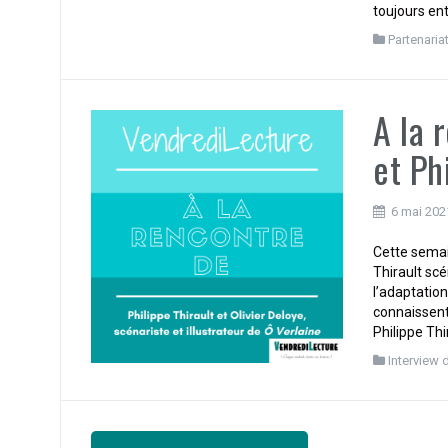
toujours ent
Partenaria
A la 
et Ph
6 mai 202
Cette semai
Thirault scén
l’adaptatio
connaissent
Philippe Thir
Interview 