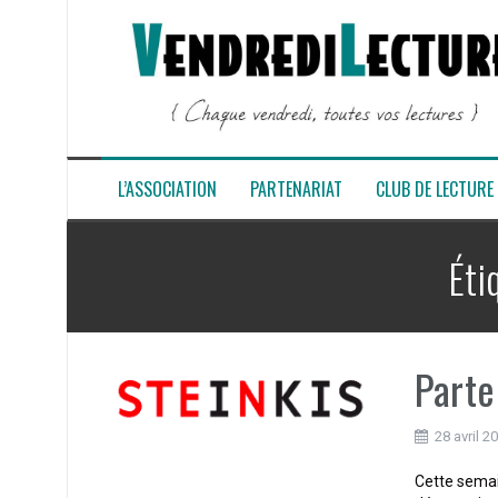
Aller
au
contenu
L’ASSOCIATION
PARTENARIAT
CLUB DE LECTURE
Éti
Parte
28 avril 2
Cette semai