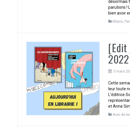
désormais tr
parutions !
bien avoir e
Bilans
,
Par
[Edit
2022 
3 mars 2
Cette semai
leur toute 
L’éditrice S
représentan
et Anne Simo
Avis de le