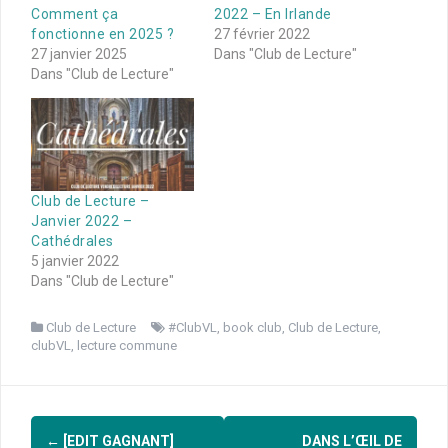
Comment ça
2022 – En Irlande
fonctionne en 2025 ?
27 février 2022
27 janvier 2025
Dans "Club de Lecture"
Dans "Club de Lecture"
Club de Lecture –
Janvier 2022 –
Cathédrales
5 janvier 2022
Dans "Club de Lecture"
Club de Lecture
#ClubVL
,
book club
,
Club de Lecture
,
clubVL
,
lecture commune
Navigation
←
[EDIT GAGNANT]
DANS L’ŒIL DE