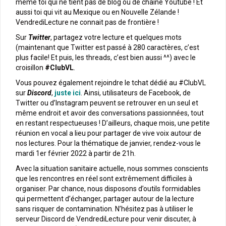
même toi qui ne tient pas de blog ou de chaîne Youtube ! Et
aussi toi qui vit au Mexique ou en Nouvelle Zélande !
VendrediLecture ne connait pas de frontière !
Sur
Twitter
, partagez votre lecture et quelques mots
(maintenant que Twitter est passé à 280 caractères, c’est
plus facile! Et puis, les threads, c’est bien aussi ^^) avec le
croisillon
#ClubVL
.
Vous pouvez également rejoindre le tchat dédié au #ClubVL
sur
Discord
,
juste ici
. Ainsi, utilisateurs de Facebook, de
Twitter ou d’Instagram peuvent se retrouver en un seul et
même endroit et avoir des conversations passionnées, tout
en restant respectueuses ! D’ailleurs, chaque mois, une petite
réunion en vocal a lieu pour partager de vive voix autour de
nos lectures. Pour la thématique de janvier, rendez-vous le
mardi 1er février 2022 à partir de 21h.
Avec la situation sanitaire actuelle, nous sommes conscients
que les rencontres en réel sont extrêmement difficiles à
organiser. Par chance, nous disposons d’outils formidables
qui permettent d’échanger, partager autour de la lecture
sans risquer de contamination. N’hésitez pas à utiliser le
serveur Discord de VendrediLecture pour venir discuter, à