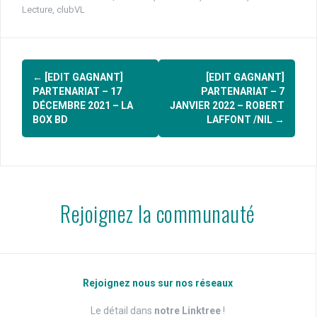
Lecture
,
clubVL
Navigation
←
[EDIT GAGNANT]
[EDIT GAGNANT]
d'article
PARTENARIAT – 17
PARTENARIAT – 7
DÉCEMBRE 2021 – LA
JANVIER 2022 – ROBERT
BOX BD
LAFFONT /NIL
→
Rejoignez la communauté
Rejoignez nous sur nos réseaux
Le détail dans
notre Linktree
!