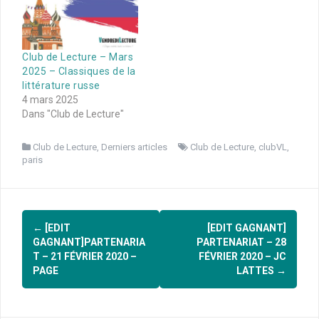
Club de Lecture – Mars
2025 – Classiques de la
littérature russe
4 mars 2025
Dans "Club de Lecture"
Club de Lecture
,
Derniers articles
Club de Lecture
,
clubVL
,
paris
Navigation
←
[EDIT
[EDIT GAGNANT]
d'article
GAGNANT]PARTENARIA
PARTENARIAT – 28
T – 21 FÉVRIER 2020 –
FÉVRIER 2020 – JC
PAGE
LATTES
→