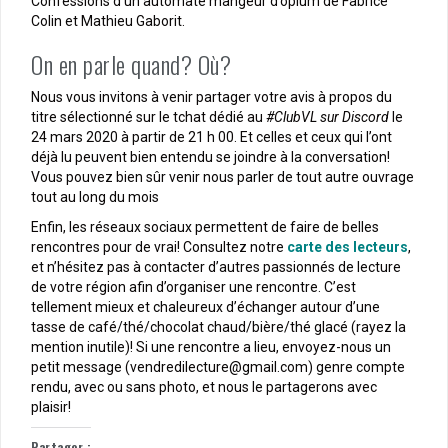
Confessions d’un automate mangeur d’opium de Fabrice
Colin et Mathieu Gaborit.
On en parle quand? Où?
Nous vous invitons à venir partager votre avis à propos du
titre sélectionné sur le tchat dédié au
#ClubVL sur Discord
le
24 mars 2020 à partir de 21 h 00. Et celles et ceux qui l’ont
déjà lu peuvent bien entendu se joindre à la conversation!
Vous pouvez bien sûr venir nous parler de tout autre ouvrage
tout au long du mois
Enfin, les réseaux sociaux permettent de faire de belles
rencontres pour de vrai! Consultez notre
carte des lecteurs
,
et n’hésitez pas à contacter d’autres passionnés de lecture
de votre région afin d’organiser une rencontre. C’est
tellement mieux et chaleureux d’échanger autour d’une
tasse de café/thé/chocolat chaud/bière/thé glacé (rayez la
mention inutile)! Si une rencontre a lieu, envoyez-nous un
petit message (vendredilecture@gmail.com) genre compte
rendu, avec ou sans photo, et nous le partagerons avec
plaisir!
Partager :