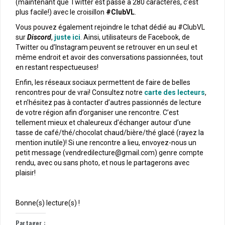
(maintenant que Twitter est passé à 280 caractères, c’est
plus facile!) avec le croisillon
#ClubVL
.
Vous pouvez également rejoindre le tchat dédié au #ClubVL
sur
Discord
,
juste ici
. Ainsi, utilisateurs de Facebook, de
Twitter ou d’Instagram peuvent se retrouver en un seul et
même endroit et avoir des conversations passionnées, tout
en restant respectueuses!
Enfin, les réseaux sociaux permettent de faire de belles
rencontres pour de vrai! Consultez notre
carte des lecteurs
,
et n’hésitez pas à contacter d’autres passionnés de lecture
de votre région afin d’organiser une rencontre. C’est
tellement mieux et chaleureux d’échanger autour d’une
tasse de café/thé/chocolat chaud/bière/thé glacé (rayez la
mention inutile)! Si une rencontre a lieu, envoyez-nous un
petit message (vendredilecture@gmail.com) genre compte
rendu, avec ou sans photo, et nous le partagerons avec
plaisir!
Bonne(s) lecture(s) !
Partager :