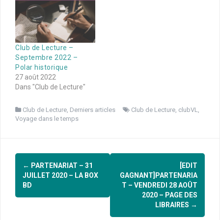
Club de Lecture –
Septembre 2022 –
Polar historique
27 août 2022
Dans "Club de Lecture"
Club de Lecture
,
Derniers articles
Club de Lecture
,
clubVL
,
Voyage dans le temps
Navigation
←
PARTENARIAT – 31
[EDIT
d'article
JUILLET 2020 – LA BOX
GAGNANT]PARTENARIA
BD
T – VENDREDI 28 AOÛT
2020 – PAGE DES
LIBRAIRES
→