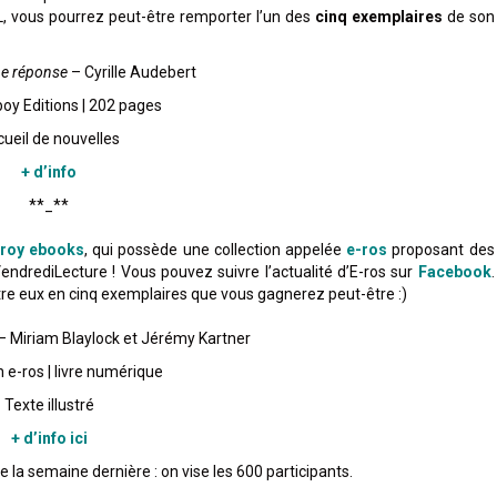
VL, vous pourrez peut-être remporter l’un des
cinq exemplaires
de son
ne réponse
– Cyrille Audebert
oy Editions | 202 pages
ueil de nouvelles
+ d’info
**_**
roy ebooks
, qui possède une collection appelée
e-ros
proposant des
endrediLecture ! Vous pouvez suivre l’actualité d’E-ros sur
Facebook
.
entre eux en cinq exemplaires que vous gagnerez peut-être :)
–
Miriam Blaylock et Jérémy Kartner
n e-ros | livre numérique
Texte illustré
+ d’info ici
 la semaine dernière : on vise les 600 participants.