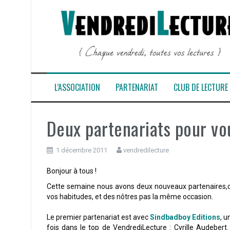
Aller
au
contenu
L’ASSOCIATION
PARTENARIAT
CLUB DE LECTURE
Deux partenariats pour vo
1 décembre 2011
vendredilecture
Bonjour à tous !
Cette semaine nous avons deux nouveaux partenaires,co
vos habitudes, et des nôtres pas la même occasion.
Le premier partenariat est avec
Sindbadboy Editions
, u
fois dans le top de VendrediLecture : Cyrille Audebert.