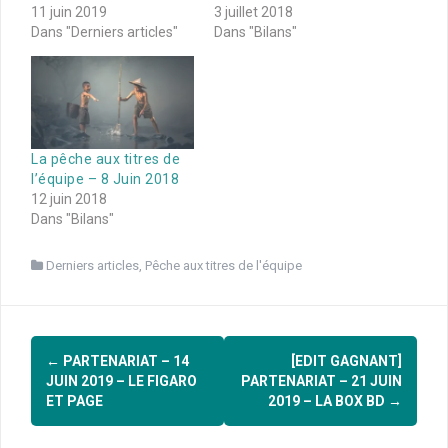
11 juin 2019
3 juillet 2018
Dans "Derniers articles"
Dans "Bilans"
La pêche aux titres de
l’équipe – 8 Juin 2018
12 juin 2018
Dans "Bilans"
Derniers articles
,
Pêche aux titres de l'équipe
Navigation
←
PARTENARIAT – 14
[EDIT GAGNANT]
d'article
JUIN 2019 – LE FIGARO
PARTENARIAT – 21 JUIN
ET PAGE
2019 – LA BOX BD
→