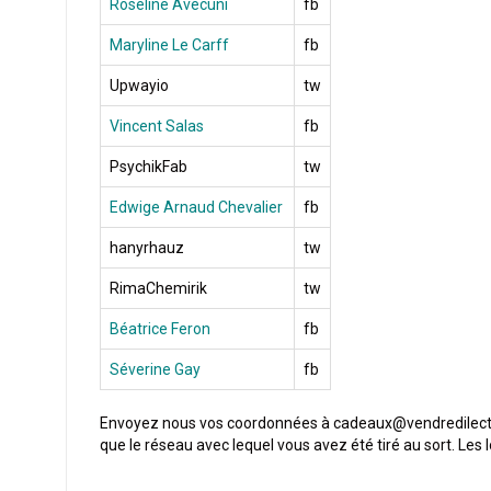
Roseline Avecuni
fb
Maryline Le Carff
fb
Upwayio
tw
Vincent Salas
fb
PsychikFab
tw
Edwige Arnaud Chevalier
fb
hanyrhauz
tw
RimaChemirik
tw
Béatrice Feron
fb
Séverine Gay
fb
Envoyez nous vos coordonnées à cadeaux@vendredilectu
que le réseau avec lequel vous avez été tiré au sort. Les