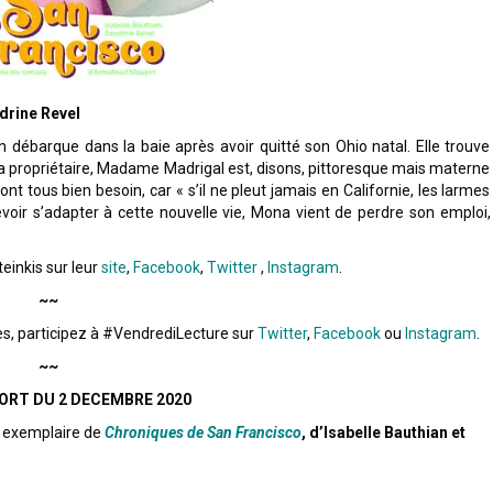
ndrine Revel
 débarque dans la baie après avoir quitté son Ohio natal. Elle trouve
a propriétaire, Madame Madrigal est, disons, pittoresque mais materne
ont tous bien besoin, car « s’il ne pleut jamais en Californie, les larmes
voir s’adapter à cette nouvelle vie, Mona vient de perdre son emploi,
teinkis sur leur
site
,
Facebook
,
Twitter
,
Instagram
.
~~
es, participez à #VendrediLecture sur
Twitter
,
Facebook
ou
Instagram
.
~~
SORT DU 2 DECEMBRE 2020
n exemplaire de
Chroniques de San Francisco
, d’Isabelle Bauthian et