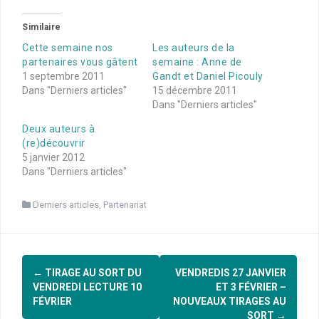
Similaire
Cette semaine nos
Les auteurs de la
partenaires vous gâtent
semaine : Anne de
1 septembre 2011
Gandt et Daniel Picouly
Dans "Derniers articles"
15 décembre 2011
Dans "Derniers articles"
Deux auteurs à
(re)découvrir
5 janvier 2012
Dans "Derniers articles"
Derniers articles
,
Partenariat
Navigation
←
TIRAGE AU SORT DU
VENDREDIS 27 JANVIER
d'article
VENDREDI LECTURE 10
ET 3 FÉVRIER –
FÉVRIER
NOUVEAUX TIRAGES AU
SORT
→