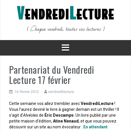
Aller
au
contenu
Partenariat du Vendredi
Lecture 17 février
16 février 2012
vendredilecture
Cette semaine vos allez trembler avec
VendrediLecture
!
Vous l’aurez deviné le livre à gagner demain est un thriller ! Il
s’agit d’
Alvéoles
de
Éric Descamps
. Un livre publié par une
petite maison d’édition,
Atine Nenaud
, et que vous pouvez
découvrir sur un site au nom évocateur :
En attendant