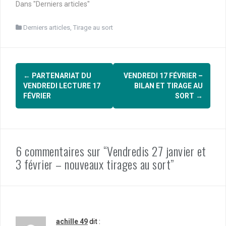
Dans "Derniers articles"
Derniers articles
,
Tirage au sort
Navigation
←
PARTENARIAT DU
VENDREDI 17 FÉVRIER –
d'article
VENDREDI LECTURE 17
BILAN ET TIRAGE AU
FÉVRIER
SORT
→
6 commentaires sur “Vendredis 27 janvier et
3 février – nouveaux tirages au sort”
achille 49
dit :