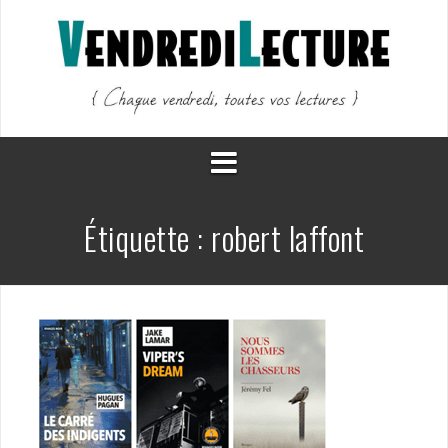
Aller
au
contenu
Étiquette :
robert laffont