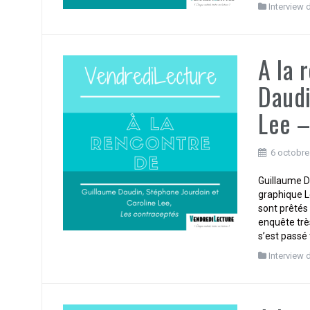
Interview 
A la 
Daudi
Lee –
6 octobre
Guillaume D
graphique L
sont prêtés
enquête trè
s’est passé 
Interview 