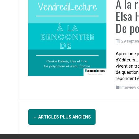
A la 
Elsa 
De po
29 septe
Après une pa
d’éditeurs… 
vivent en t
de questions
répondent é
Interview 
Navigation
←
ARTICLES PLUS ANCIENS
des