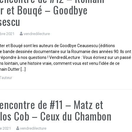
r et Bouqé – Goodbye
sescu
bre 2021
vendredilecture
er et Bouqé sont les auteurs de Goodbye Ceausescu (éditions
ne bande dessinée documentaire sur la Roumanie des années 90. Ils ont
répondre à nos questions ! VendrediLecture : Vous écrivez sur un passé
s lointain, une histoire vraie, comment vous est venu l’idée de ce
ain Dutter […]
d'auteur
rencontre de #11 – Matz et
llos Cob – Ceux du Chambon
e 2021
vendredilecture