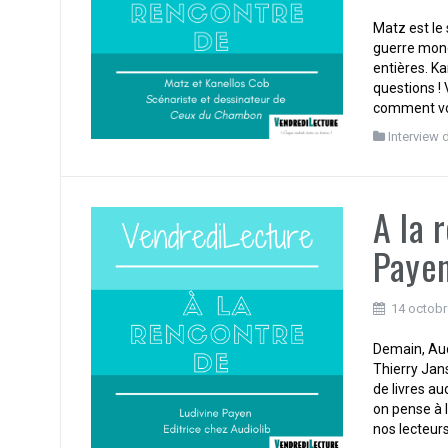
Matz est le
guerre mondi
entières. K
questions ! 
comment vo
Interview 
A la 
Payen
14 octobr
Demain, Audi
Thierry Jan
de livres au
on pense à l
nos lecteurs