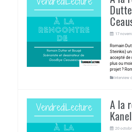
Dutte
Ceau
17 novem
Romain Dutt
Steinkis) u
accepté de 
plus ou moin
projet ? Rom
Interview 
A la 
Kane
20 octobr