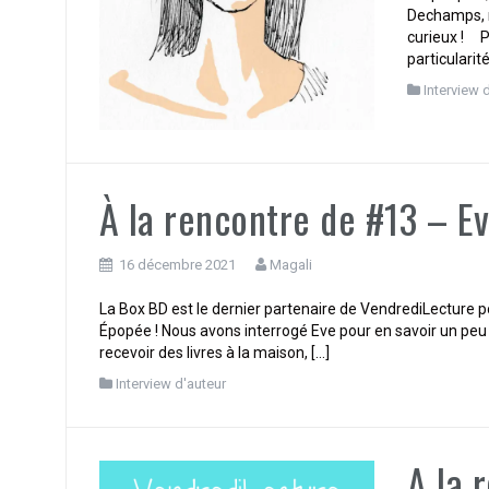
Dechamps, r
curieux ! P
particularité
Interview 
À la rencontre de #13 – E
16 décembre 2021
Magali
La Box BD est le dernier partenaire de VendrediLecture po
Épopée ! Nous avons interrogé Eve pour en savoir un peu pl
recevoir des livres à la maison, […]
Interview d'auteur
A la 