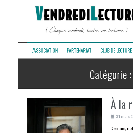
Aller
au
contenu
L’ASSOCIATION
PARTENARIAT
CLUB DE LECTURE
Catégorie 
À la 
31 mars 
Demain, notr