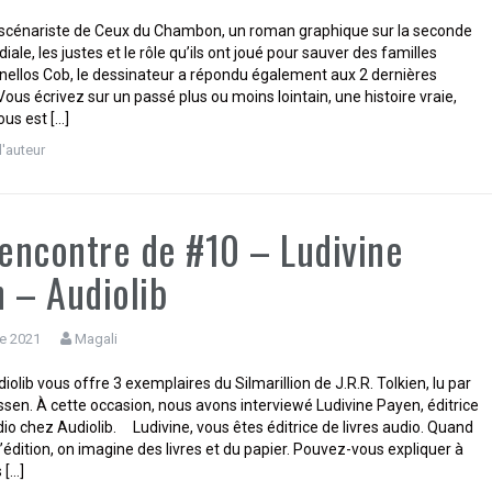
 scénariste de Ceux du Chambon, un roman graphique sur la seconde
ale, les justes et le rôle qu’ils ont joué pour sauver des familles
anellos Cob, le dessinateur a répondu également aux 2 dernières
Vous écrivez sur un passé plus ou moins lointain, une histoire vraie,
us est […]
d'auteur
rencontre de #10 – Ludivine
 – Audiolib
e 2021
Magali
olib vous offre 3 exemplaires du Silmarillion de J.R.R. Tolkien, lu par
ssen. À cette occasion, nous avons interviewé Ludivine Payen, éditrice
dio chez Audiolib. Ludivine, vous êtes éditrice de livres audio. Quand
’édition, on imagine des livres et du papier. Pouvez-vous expliquer à
 […]